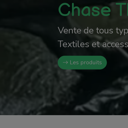
Entretien et répa
72 Vous êtes en p
Chase The Line s
Les vélos