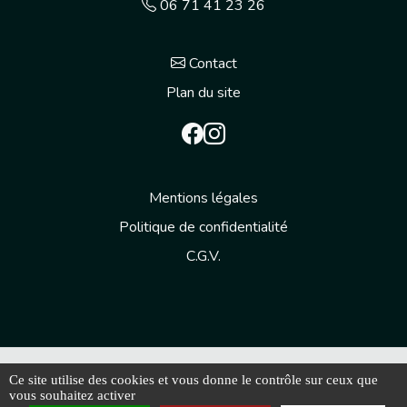
06 71 41 23 26
Contact
Plan du site
Mentions légales
Politique de confidentialité
C.G.V.
© 2026 AERIALGROUP - Tous droits réservés
Ce site utilise des cookies et vous donne le contrôle sur ceux que
Les photos sont des propriétés intellectuelles, toute
vous souhaitez activer