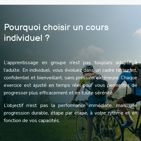
Pourquoi choisir un cours
individuel ?
L’apprentissage en groupe n’est pas toujours adapté à
l’adulte. En individuel, vous évoluez dans un cadre rassurant,
confidentiel et bienveillant, sans pression extérieure. Chaque
exercice est ajusté en temps réel pour vous permettre de
progresser plus efficacement et en toute sérénité.
L’objectif n’est pas la performance immédiate, mais une
progression durable, étape par étape, à votre rythme et en
fonction de vos capacités.