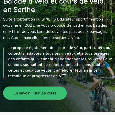
Balade à vélo et cours de vélo
en Sarthe
Suite à l’obtention du BPJEPS Éducateur sportif mention
cyclisme en 2022, je vous propose d’encadrer vos balades
en VTT et de vous faire découvrir les plus beaux paysages
des Alpes mancelles lors de sorties à vélo.
Je propose également des cours de vélo, particuliers ou
collectifs, adaptés à tous les niveaux et à tous les âges :
des enfants qui viennent d’abandonner les roulettes aux
seniors souhaitant se remettre en selle, sans oublier
celles et ceux qui veulent améliorer leur aisance
technique et progresser en VTT.
En savoir + sur les cours