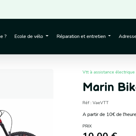
je ?
Ecole de vélo
Réparation et entretien
Adresse
Vtt à assistance électrique
Marin Bike
Réf : VaeVTT
A partir de 10€ de l'heur
PRIX