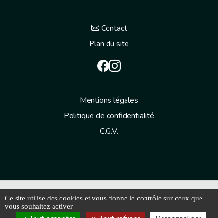
Contact
Plan du site
Mentions légales
Politique de confidentialité
C.G.V.
© 2026 AERIALGROUP - Tous droits réservés
Ce site utilise des cookies et vous donne le contrôle sur ceux que
Les photos sont des propriétés intellectuelles, toute
vous souhaitez activer
reproduction est interdite.